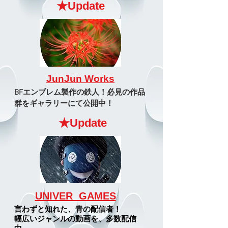
★Update
JunJun Works
BFエンブレム製作の鉄人！必見の作品
群を
​ギャラリーにて公開中！
★Update
UNIVER GAMES
​言わずと知れた、青の配信者！
幅広いジャンルの
​動画を、多数配信