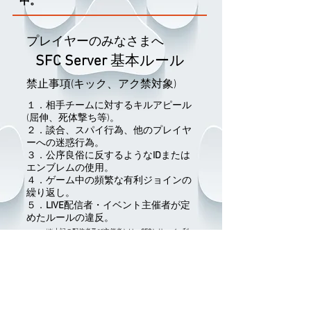
中。
プレイヤーのみなさまへ
SFC Server
基本ルール
禁止事項(キック、アク禁対象)
１．相手チームに対するキルアピール
(屈伸、死体撃ち等)。
２．談合、スパイ行為、他のプレイヤ
ーへの迷惑行為。
３．公序良俗に反するような
ID
または
エンブレムの使用。
４．ゲーム中の頻繁な有利ジョインの
繰り返し。
​５．
LIVE
配信者・イベント主催者が定
めたルールの違反。
(※上記の配信者及び主催者とは、
SFC
とサーバー利
用契約を交わした人です。）
監視活動中はサーバーモデレーター
によって、違反者に対して予告無くキ
ック・アクセス禁止措置が取られるこ
とがある事をご了承の上、ご利用くだ