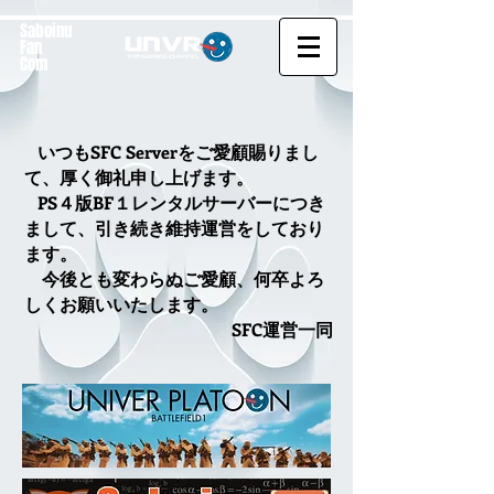
Saboinu
Fan
Com
いつもSFC Serverをご愛顧賜り
まし
て、厚く御礼申し上げます。
​
PS４版
BF１レンタルサーバーにつき
まして、引き続き
維持運営をしており
ます。
今後とも変わらぬご愛顧、何卒よろ
しくお願いいたします。
SFC運営一同