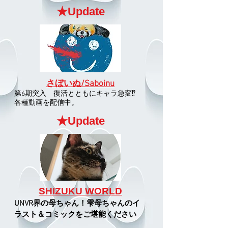
★Update
さぼいぬ/Saboinu
第6期突入 復活とともにキャラ急変⁉
各種動画を配信中。
★Update
SHIZUKU WORLD
UNVR界の母ちゃん！雫母ちゃんの
イ
ラスト＆コミックをご堪能ください