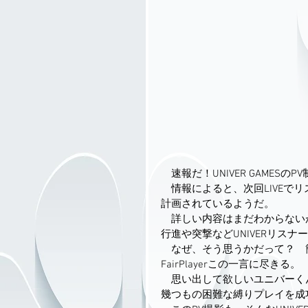
　速報だ！UNIVER GAMES
　情報によると、次回LIVEで
計画されているようだ。
　詳しい内容はまだわからない
行進や突撃などUNIVERリス
　なぜ、そう思うかだって？　簡
FairPlayerこの一言に尽きる。
　思い出して欲しいユニバーく
幾つもの困難な縛りプレイを成