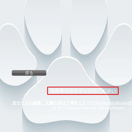
戻る
免責事項等必ずお読みください
当サイトの編集、文書作成は下津井ミナト(PSID:Simotui Minat
​© 2017 SaboInu-Fan.com Simotui Minato