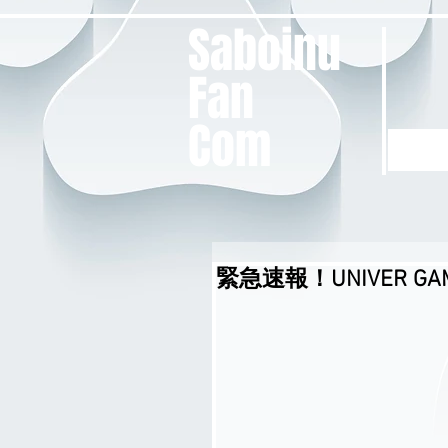
Saboinu
Fan
Com
緊急速報！UNIVER GAM