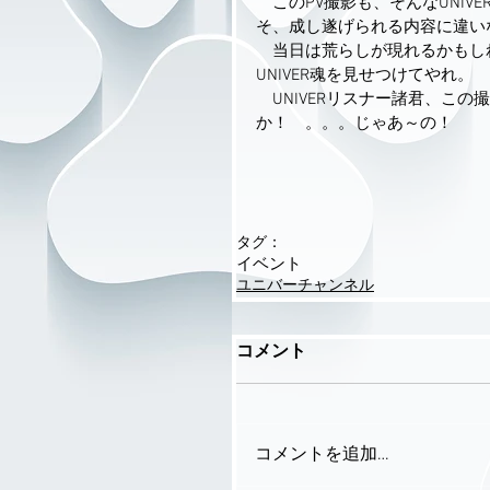
　このPV撮影も、そんなUNIV
そ、成し遂げられる内容に違い
　当日は荒らしが現れるかもし
UNIVER魂を見せつけてやれ。
　UNIVERリスナー諸君、こ
か！　。。。じゃあ～の！
タグ：
イベント
ユニバーチャンネル
コメント
コメントを追加…