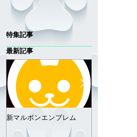
特集記事
最新記事
新マルボンエンブレム
サーファーエ