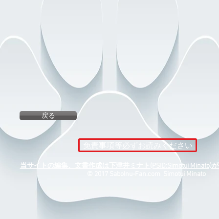
戻る
免責事項等必ずお読みください
当サイトの編集、文書作成は下津井ミナト(PSID:Simotui Minat
​© 2017 SaboInu-Fan.com Simotui Minato