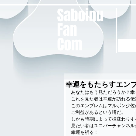
Saboinu
Fan
Com
幸運をもたらすエン
あなたはもう見ただろうか？幸せ
これを見た者は幸運が訪れる伝
このエンブレムはマルボン少佐
ご利益があるという噂だ。
しかも時期によって様変わりす
見たい者はユニバーチャンネル
幸運を祈る！