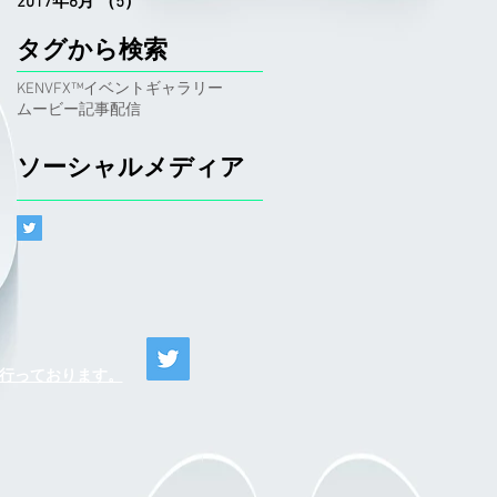
2017年6月
（5）
5件の記事
タグから検索
KENVFX™
イベント
ギャラリー
ムービー
記事
配信
ソーシャルメディア
o)が行っております。