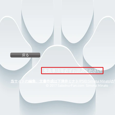
戻る
免責事項等必ずお読みください
当サイトの編集、文書作成は下津井ミナト(PSID:Simotui Minat
​© 2017 SaboInu-Fan.com Simotui Minato