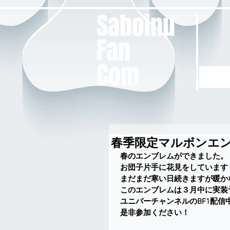
Saboinu
Fan
Com
春季限定マルボンエ
春のエンブレムができました。
お団子片手に花見をしています
まだまだ寒い日続きますが暖か
このエンブレムは３月中に実装
ユニバーチャンネルのBF1配
是非参加ください！