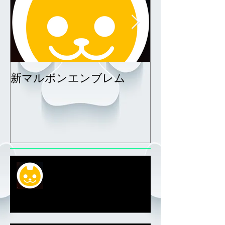
新マルボンエンブレム
サーファーエ
新マルボンエンブレム