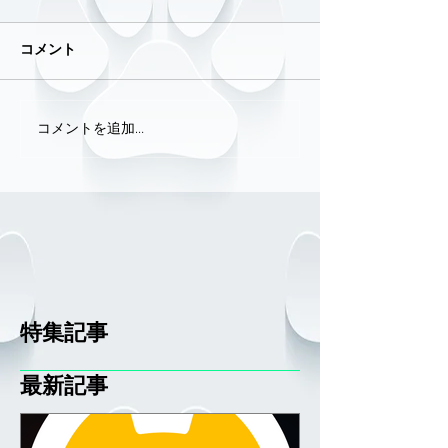
コメント
コメントを追加…
特集記事
最新記事