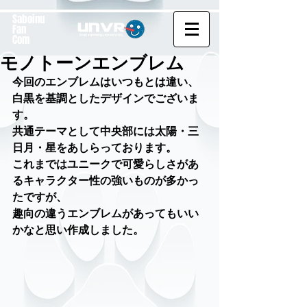
Saboinu
Fan
Com
モノトーンエンブレム
今回のエンブレムはいつもとは違い、
白黒を基調としたデザインでございま
す。
共通テーマとして中央部には太陽・三
日月・星をあしらっております。
これまではユニークで可愛らしさがあ
るキャラクター性の強いものが多かっ
たですが、
趣向の違うエンブレムがあってもいい
かなと思い作成しました。