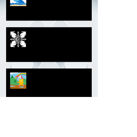
モノトーンエンブレム
ラッキーレインボー
皐月晴れマルボンラッキーエンブ
レム