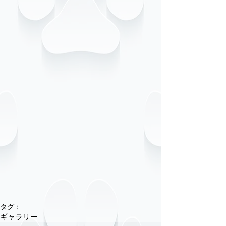
タグ：
ギャラリー