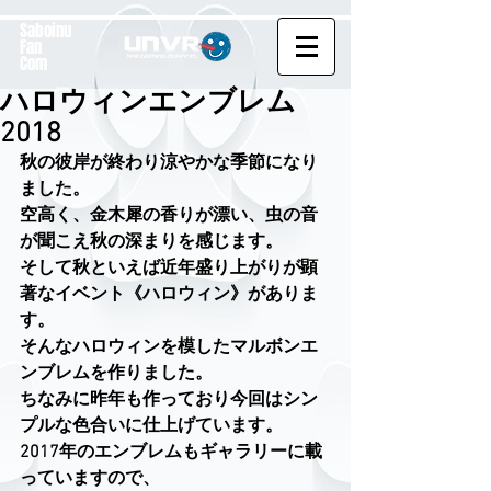
Saboinu
Fan
Com
ハロウィンエンブレム
2018
秋の彼岸が終わり涼やかな季節になり
ました。
空高く、金木犀の香りが漂い、虫の音
が聞こえ秋の深まりを感じます。
そして秋といえば近年盛り上がりが顕
著なイベント《ハロウィン》がありま
す。
そんなハロウィンを模したマルボンエ
ンブレムを作りました。
ちなみに昨年も作っており今回はシン
プルな色合いに仕上げています。
2017年のエンブレムもギャラリーに載
っていますので、