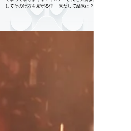
1試合60キルを目指して！
さぼ犬くんが、一試合で60キルを目指す。 撃っ
て撃って撃ちまくる！リスナーさんも大勢参加
してその行方を見守る中, 果たして結果は？そ
れはチャンネルで、ぜひご覧あれ。 ​ 「さぼ
犬、俺達が生き証人だ・・GOOD LUCK！」