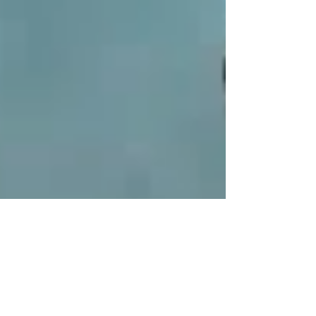
3種類のイントロムービーが完成です。 製作は
KENVFX™さんにお願いしました。すべてKENさ
んに丸投げという、無茶振りにもかかわらず、
快く引き受けていただき、また大変にクオリテ
ィーの高いものを製作していただきました。 し
ばKENさん、ありがとう！