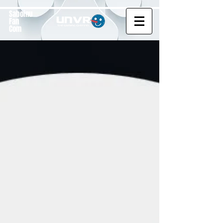
Saboinu
Fan
Com