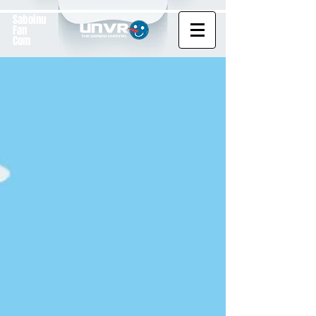
Saboinu
Fan
Com