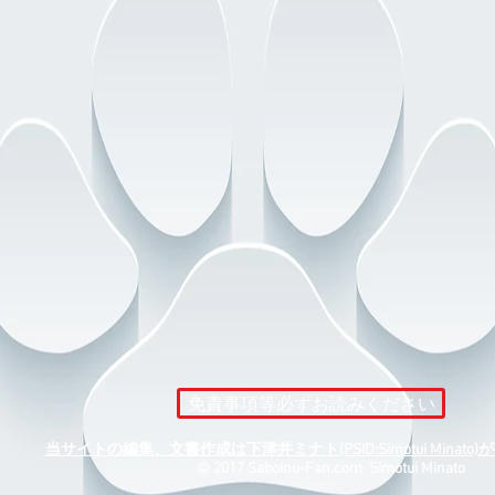
免責事項等必ずお読みください
当サイトの編集、文書作成は下津井ミナト(PSID:Simotui Minat
​© 2017 SaboInu-Fan.com Simotui Minato