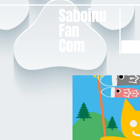
Saboinu
Fan
Com