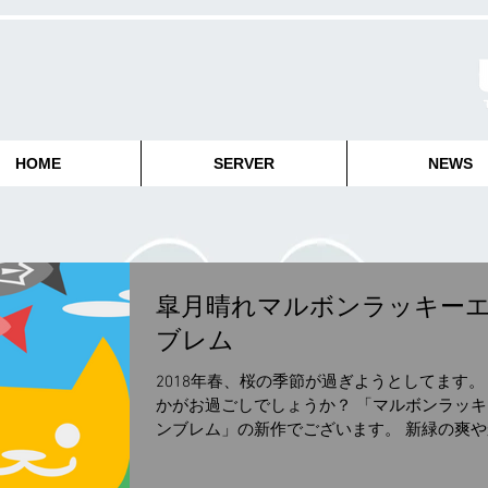
HOME
SERVER
NEWS
皐月晴れマルボンラッキー
ブレム
2018年春、桜の季節が過ぎようとしてます。
かがお過ごしでしょうか？ 「マルボンラッキ
ンブレム」の新作でございます。 新緑の爽や
情景のなか、こいのぼりをたなびかせており
す。 ゴールデンウィークは大型連休になる方