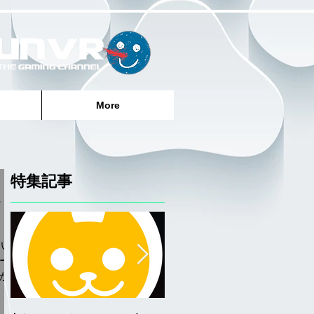
More
特集記事
エン
 い
ーエ
かな
ま
もお