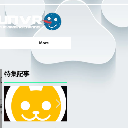
More
特集記事
回
ずっ
反
のも
に分
.