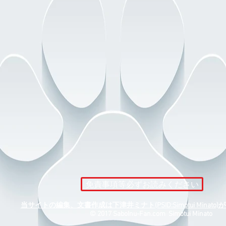
免責事項等必ずお読みください
当サイトの編集、文書作成は下津井ミナト(PSID:Simotui Minat
​© 2017 SaboInu-Fan.com Simotui Minato