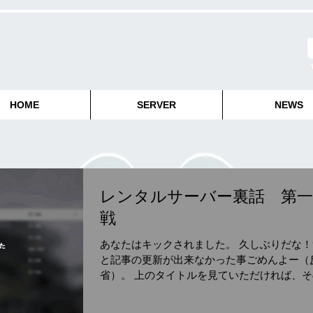
HOME
SERVER
NEWS
レンタルサーバー裏話 第一
戦
あなたはキックされました。 久しぶりだな！
と記事の更新が出来なかった事ごめんよー（
省）。 上のタイトルを見ていただければ、そ
のズバリ・・・サーバー関連の裏話を何回か
けて話してみようと思ってる。 現在Saboinu..