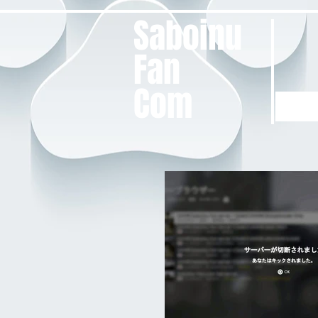
Saboinu
Fan
Com