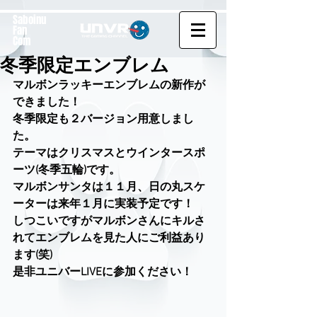
Saboinu
Fan
Com
冬季限定エンブレム
マルボンラッキーエンブレムの新作が
できました！
冬季限定も２バージョン用意しまし
た。
テーマはクリスマスとウインタースポ
ーツ(冬季五輪)です。
マルボンサンタは１１月、日の丸スケ
ーターは来年１月に実装予定です！
しつこいですがマルボンさんにキルさ
れてエンブレムを見た人にご利益あり
ます(笑)
是非ユニバーLIVEに参加ください！