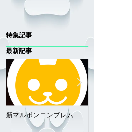
特集記事
最新記事
新マルボンエンブレム
サーファーエ